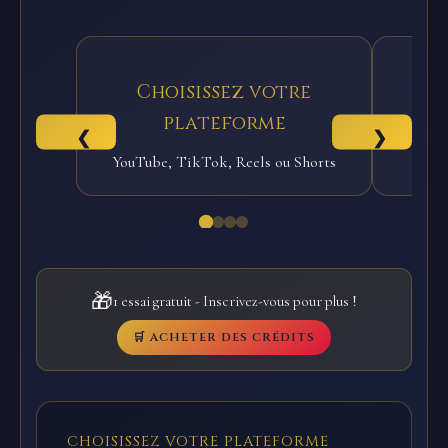
Choisissez votre
Dé
plateforme
De
❮
❯
YouTube, TikTok, Reels ou Shorts
🎁
1 essai gratuit - Inscrivez-vous pour plus !
🛒 ACHETER DES CRÉDITS
CHOISISSEZ VOTRE PLATEFORME