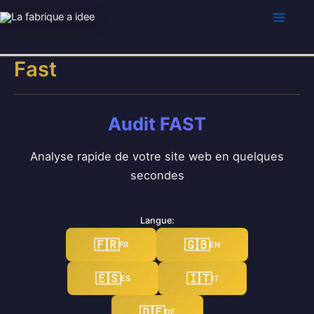
Aller
au
contenu
Fast
Audit FAST
Analyse rapide de votre site web en quelques
secondes
Langue:
🇫🇷
🇬🇧
FR
EN
🇪🇸
🇮🇹
ES
IT
🇩🇪
DE